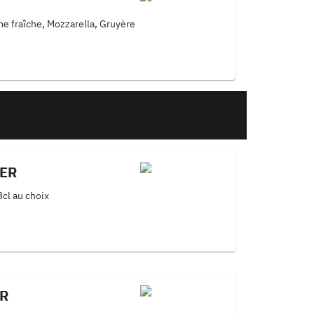
e fraîche, Mozzarella, Gruyère
ER
3cl au choix
R